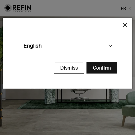
FR
English
Dismiss
Confirm
Pedra Azul
Carrelage effet pierre calcaire ibérique